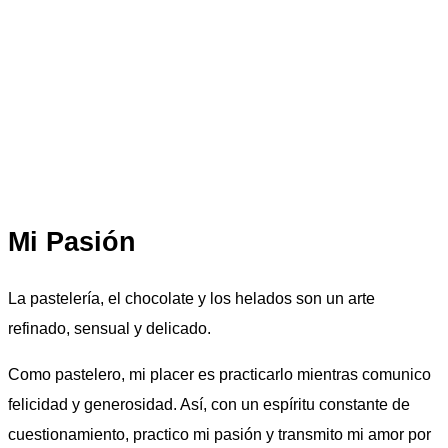
El espíritu y la mano
El espíritu y la mano
Pieza realizada íntegramente en azúcar para la final del
concurso Mejor Pastelero de Francia (MOF).
Mi Pasión
La pastelería, el chocolate y los helados son un arte
refinado, sensual y delicado.
Como pastelero, mi placer es practicarlo mientras comunico
felicidad y generosidad. Así, con un espíritu constante de
cuestionamiento, practico mi pasión y transmito mi amor por