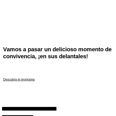
elaboración de pasteles por parte de grandes chefs,
tan sublimes como sabrosos.
Regálese una experiencia única de pura emoción y
reserve ya la clase que desee.
Vamos a pasar un delicioso momento de
convivencia, ¡en sus delantales!
Descubra el programa
Ofrecer un cheque regalo para el taller