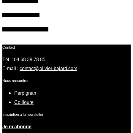
Descargar el catálogo
Inscribirse en el curso !
¿Necesita más información?
Contact
Tél. : 04 68 38 78 85
E-mail :
contact@olivier-bajard.com
Nous rencontrer
Perpignan
Collioure
Inscription à la newsletter
Je m’abonne