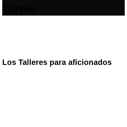
Carrito
Los Talleres para aficionados
Olivier Bajard compartirá con usted su universo
gourmet en un taller temático. En nuestro taller,
elabore sus dulces de temporada favoritos con Olivier
Bajard o Rémy Pourcharet, director de producción.
Durante este tiempo, descubrirá los secretos de la