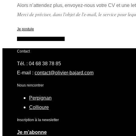
Alors n’attendez plus, envoyez-nous votre CV et une lett
Merci de préciser, dans l'objet de l'e-mail, le service pour leq
Je postule
Travailler chez Olivier Bajard
Contact
Tél. : 04 68 38 78 85
E-mail :
contact@olivier-bajard.com
Nous rencontrer
Perpignan
Collioure
Inscription à la newsletter
Je m’abonne