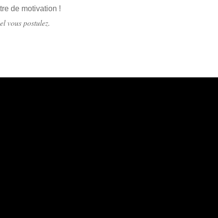
re de motivation !
uel vous postulez.