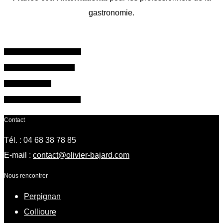
gastronomie.
Formations Professionnelles
Programme Professionnel
Ateliers Amateurs
Offrez un bon cadeau atelier
Contact
Tél. : 04 68 38 78 85
E-mail :
contact@olivier-bajard.com
Nous rencontrer
Perpignan
Collioure