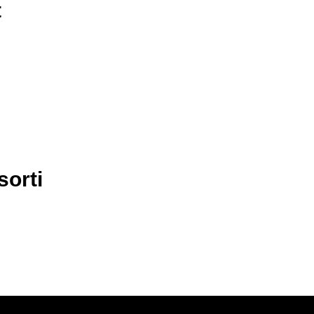
t
sorti